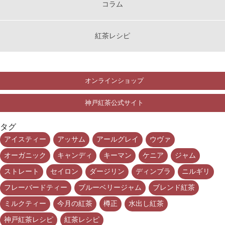
コラム
紅茶レシピ
オンラインショップ
神戸紅茶公式サイト
タグ
アイスティー
アッサム
アールグレイ
ウヴァ
オーガニック
キャンディ
キーマン
ケニア
ジャム
ストレート
セイロン
ダージリン
ディンブラ
ニルギリ
フレーバードティー
ブルーベリージャム
ブレンド紅茶
ミルクティー
今月の紅茶
樽正
水出し紅茶
神戸紅茶レシピ
紅茶レシピ