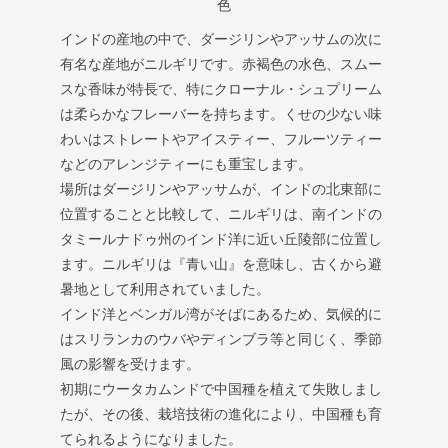
色
インドの産地の中で、ダージリンやアッサムの次に
有名な産地がニルギリです。赤褐色の水色、スムー
スな香味が特長で、特にクローナル・シュプリーム
は柔らかなフレーバーを持ちます。くせの少ない味
わいはストレートやアイスティー、フルーツティー
などのアレンジティーにも重宝します。
場所はダージリンやアッサムが、インドの北東部に
位置することと比較して、ニルギリは、南インドの
タミールナドゥ州のインド洋に近い丘陵部に位置し
ます。ニルギリは『青い山』を意味し、古くから避
暑地として利用されていました。
インド洋とベンガル湾がそばにあるため、気候的に
はスリランカのウバやディンブラ等と同じく、季節
風の影響を受けます。
初期にウータカムンドで中国種を植えて失敗しまし
たが、その後、栽培技術の進化により、中国種も育
てられるようになりました。